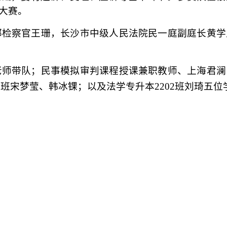
大赛。
部检察官王珊，长沙市中级人民法院民一庭副庭长黄学
老师带队；民事模拟审判课程授课兼职教师、上海君澜
02班宋梦莹、韩冰锞；以及法学专升本2202班刘琦五