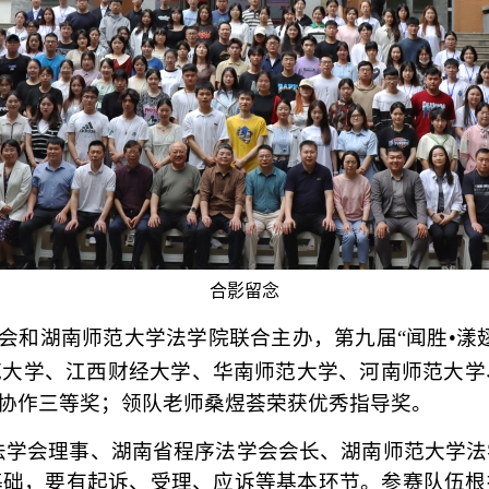
合影留念
会和
湖南师范大学法学院
联合
主办
，
第九届
“闻胜•
范大学、江西财经大学、华南师范大学、河南师范大学
协作三等奖；领
队老师桑煜荟荣获优秀指导奖。
法学会理事、湖南省程序法学会会长、湖南师范大学法
基础，要有起诉、受理、应诉等基本环节。参赛队伍根